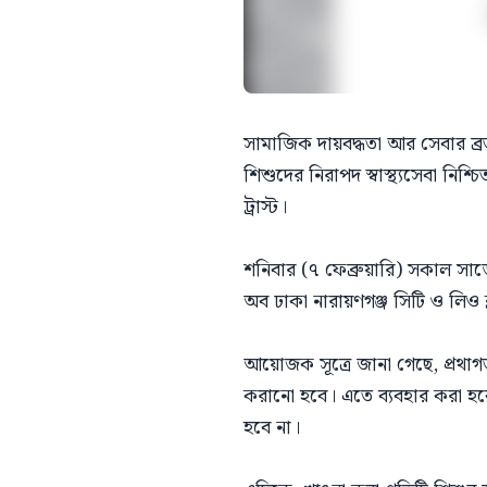
সামাজিক দায়বদ্ধতা আর সেবার ব্র
শিশুদের নিরাপদ স্বাস্থ্যসেবা নিশ্চ
ট্রাস্ট।
শনিবার (৭ ফেব্রুয়ারি) সকাল সাড়ে ৮ট
অব ঢাকা নারায়ণগঞ্জ সিটি ও লিও ক
আয়োজক সূত্রে জানা গেছে, প্রথাগত 
করানো হবে। এতে ব্যবহার করা হবে
হবে না।