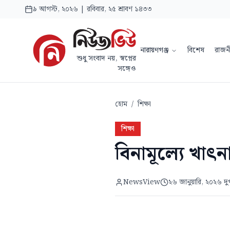
৯ আগস্ট, ২০২৬ | রবিবার, ২৫ শ্রাবণ ১৪৩৩
নারায়ণগঞ্জ
বিশেষ
রাজন
শুধু সংবাদ নয়, স্বপ্নের
সঙ্গেও
হোম
/
শিক্ষা
শিক্ষা
বিনামূল্যে খাৎন
NewsView
২৬ জানুয়ারি, ২০২৬ দু