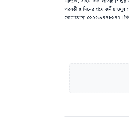
এদিকে, খাৎনা করা প্রতিটি শিশুর জ
পরবর্তী ৫ দিনের প্রয়োজনীয় ওষুধ সম্
যোগাযোগ: ০১৯৬৩৪৪৮১৪৭। বিজ্ঞ