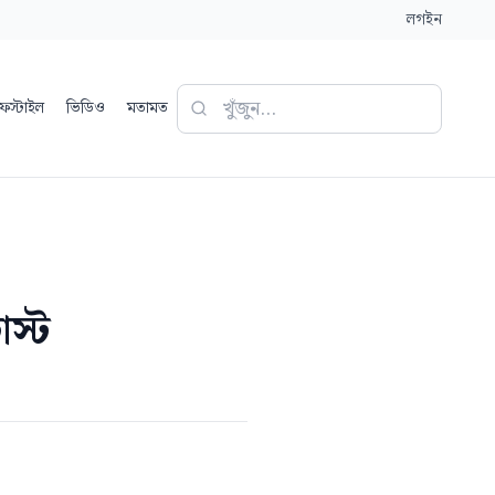
লগইন
ফস্টাইল
ভিডিও
মতামত
াস্ট