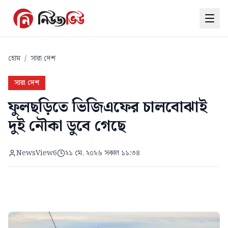
হোম
/
সারা দেশ
সারা দেশ
ফুলছড়িতে ভিজিএফের চালবোঝাই
দুই নৌকা ডুবে গেছে
NewsView6
২১ মে, ২০২৬ সকাল ১১:৩৪