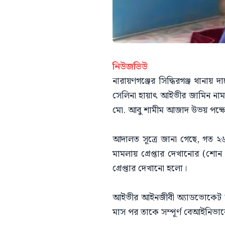
নিউজভিউ
নারায়ণগঞ্জের সিদ্ধিরগঞ্জ থানায় 
সেলিনা হায়াৎ আইভীর জামিন নামঞ
মো. আবু শামীম আজাদ উভয় পক্ষে
আদালত সূত্রে জানা গেছে, গত ২৬
মামলায় গ্রেপ্তার দেখানোর (শ
গ্রেপ্তার দেখানো হলো।
আইভীর আইনজীবী অ্যাডভোকেট আও
মাস পর তাকে সম্পূর্ণ বেআইনিভা