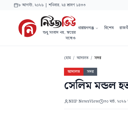
৮ আগস্ট, ২০২৬ | শনিবার, ২৪ শ্রাবণ ১৪৩৩
নারায়ণগঞ্জ
বিশেষ
রাজন
শুধু সংবাদ নয়, স্বপ্নের
সঙ্গেও
হোম
/
আদালত
/
সদর
আদালত
সদর
সেলিম মন্ডল হত
NHP NewsView
৩০ মার্চ, ২০২৬