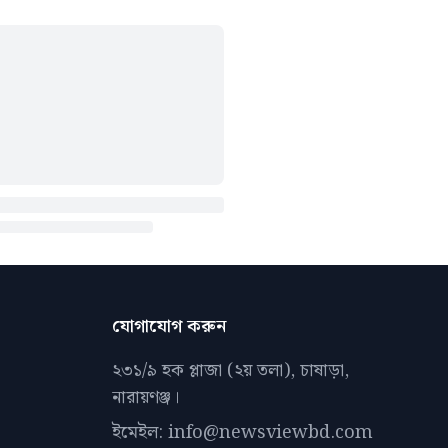
যোগাযোগ করুন
২৩১/৯ হক প্লাজা (২য় তলা), চাষাড়া,
নারায়ণঞ্জ।
ইমেইল: info@newsviewbd.com