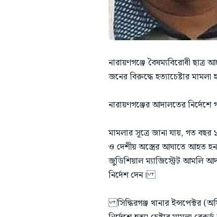
নারায়ণগঞ্জে বৈষম্যবিরোধী ছাত
জনের বিরুদ্ধে হত্যাচেষ্টার মামলা 
নারায়ণগঞ্জের আদালতের নির্দেশে গ
মামলার সূত্রে জানা যায়, গত বছর 
ও দেশীয় অস্ত্রের আঘাতে আহত 
জুডিশিয়াল ম্যাজিস্ট্রেট আমলি
নির্দেশ দেন।
সিদ্ধিরগঞ্জ থানার ইন্সপেক্টর (