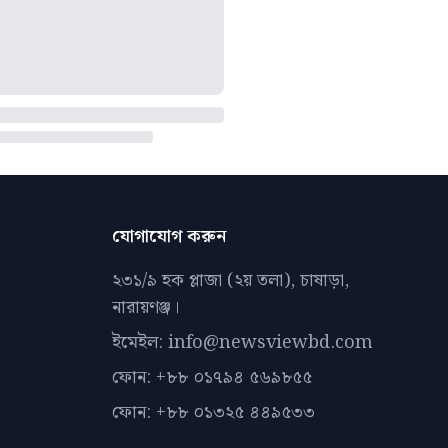
যোগাযোগ করুন
২৩১/৯ হক প্লাজা (২য় তলা), চাষাড়া,
নারায়ণঞ্জ।
ইমেইল: info@newsviewbd.com
ফোন: +৮৮ ০১৭৯৪ ৫৬৯৮৫৫
ফোন: +৮৮ ০১৩২৫ ৪৪৯৫৩৩