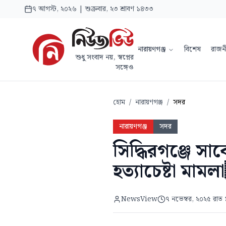
৭ আগস্ট, ২০২৬ | শুক্রবার, ২৩ শ্রাবণ ১৪৩৩
নারায়ণগঞ্জ
বিশেষ
রাজন
শুধু সংবাদ নয়, স্বপ্নের
সঙ্গেও
হোম
/
নারায়ণগঞ্জ
/
সদর
নারায়ণগঞ্জ
সদর
সিদ্ধিরগঞ্জে স
হত্যাচেষ্টা 
NewsView
৭ নভেম্বর, ২০২৫ রাত