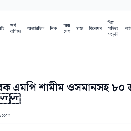
শিল্প-
অর্থ-
সারা
ীতি
আন্তর্জাতিক
শিক্ষা
স্বাস্থ্য
বিনোদন
সাহিত্য-
লাই
বাণিজ্য
দেশ
সংস্কৃতি
াবেক এমপি শামীম ওসমানসহ ৮০ জ
মামলা
 ১০:৩৩