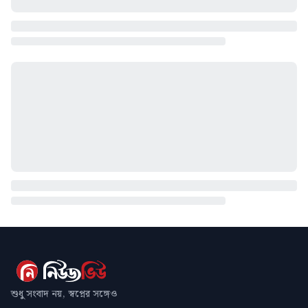
শুধু সংবাদ নয়, স্বপ্নের সঙ্গেও