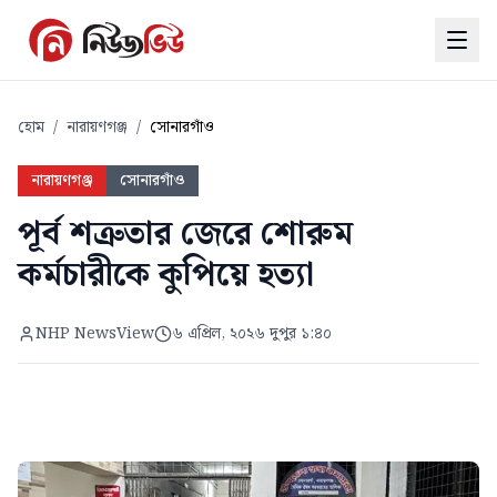
হোম
/
নারায়ণগঞ্জ
/
সোনারগাঁও
নারায়ণগঞ্জ
সোনারগাঁও
পূর্ব শত্রুতার জেরে শোরুম
কর্মচারীকে কুপিয়ে হত্যা
NHP NewsView
৬ এপ্রিল, ২০২৬ দুপুর ১:৪০