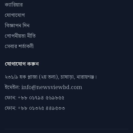
ক্যারিয়ার
যোগাযোগ
বিজ্ঞাপন দিন
গোপনীয়তা নীতি
সেবার শর্তাবলী
যোগাযোগ করুন
২৩১/৯ হক প্লাজা (২য় তলা), চাষাড়া, নারায়ণঞ্জ।
ইমেইল: info@newsviewbd.com
ফোন: +৮৮ ০১৭৯৪ ৫৬৯৮৫৫
ফোন: +৮৮ ০১৩২৫ ৪৪৯৫৩৩