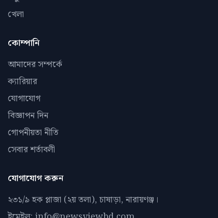
খেলা
কোম্পানি
আমাদের সম্পর্কে
ক্যারিয়ার
যোগাযোগ
বিজ্ঞাপন দিন
গোপনীয়তা নীতি
সেবার শর্তাবলী
যোগাযোগ করুন
২৩১/৯ হক প্লাজা (২য় তলা), চাষাড়া, নারায়ণঞ্জ।
ইমেইল: info@newsviewbd.com