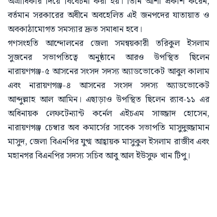
অগ্রাধিকার দিয়ে বিবেচনা করা হয়। তিনি আশা প্রকাশ করেন,
বর্তমান সরকারের অধীনে অবহেলিত এই জনপদের যাতায়াত ও
অবকাঠামোগত সমস্যার দ্রুত সমাধান হবে।
গণসংহতি আন্দোলনের জেলা সমন্বয়কারী তরিকুল ইসলাম
সুজনের সভাপতিত্বে অনুষ্ঠানে আরও উপস্থিত ছিলেন
নারায়ণগঞ্জ-৫ আসনের সংসদ সদস্য অ্যাডভোকেট আবুল কালাম
এবং নারায়ণগঞ্জ-৪ আসনের সংসদ সদস্য অ্যাডভোকেট
আব্দুল্লাহ আল আমিন। এছাড়াও উপস্থিত ছিলেন র‍্যাব-১১ এর
অধিনায়ক লেফটেন্যান্ট কর্নেল এইচএম সাজ্জাদ হোসেন,
নারায়ণগঞ্জ চেম্বার অব কমার্সের সাবেক সভাপতি মাসুদুজ্জামান
মাসুদ, জেলা বিএনপির যুগ্ম আহ্বায়ক মাসুকুল ইসলাম রাজীব এবং
মহানগর বিএনপির সদস্য সচিব আবু আল ইউসুফ খান টিপু।