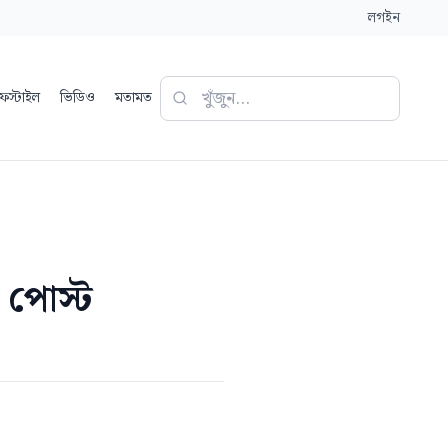
লগইন
ফস্টাইল
ভিডিও
মতামত
র পোস্ট