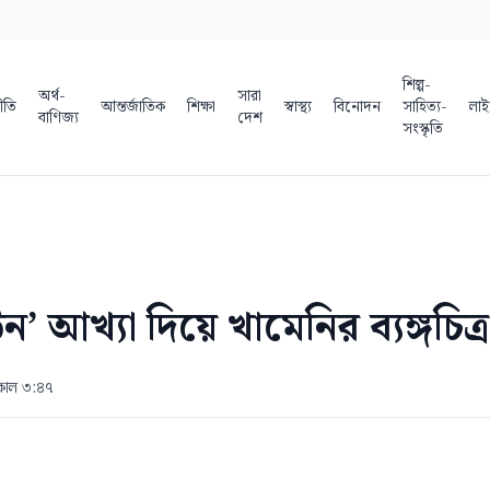
শিল্প-
অর্থ-
সারা
ীতি
আন্তর্জাতিক
শিক্ষা
স্বাস্থ্য
বিনোদন
সাহিত্য-
লাই
বাণিজ্য
দেশ
সংস্কৃতি
ন’ আখ্যা দিয়ে খামেনির ব্যঙ্গচিত্
িকাল ৩:৪৭