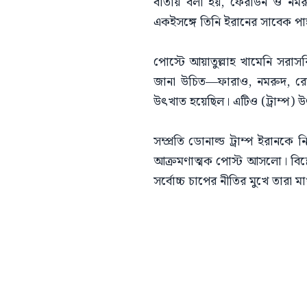
বার্তায় বলা হয়, ফেরাউন ও ন
একইসঙ্গে তিনি ইরানের সাবেক প
পোস্টে আয়াতুল্লাহ খামেনি সরাসরি
জানা উচিত—ফারাও, নমরুদ, রেজা
উৎখাত হয়েছিল। এটিও (ট্রাম্প) 
সম্প্রতি ডোনাল্ড ট্রাম্প ইরানক
আক্রমণাত্মক পোস্ট আসলো। বিশ্লেষক
সর্বোচ্চ চাপের নীতির মুখে তারা 