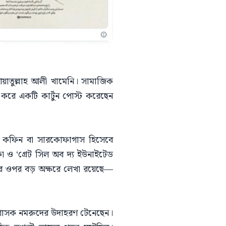
য়াতুল্লাহ আলী খামেনি। সামাজিক
গ করে একটি কার্টুন পোস্ট করেছেন
থরের কফিন বা সারকোফাগাস হিসেবে
কা ও ‘গ্রেট সিল অব দ্য ইউনাইটেড
টির ওপর বড় অক্ষরে লেখা রয়েছে—
িক শাসক নমরুদের উদাহরণ টেনেছেন।