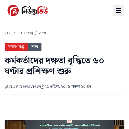
হোম
/
নারায়ণগঞ্জ
/
সদর
নারায়ণগঞ্জ
সদর
কর্মকর্তাদের দক্ষতা বৃদ্ধিতে ৬০
ঘণ্টার প্রশিক্ষণ শুরু
NHP NewsView
২১ এপ্রিল, ২০২৬ সকাল ১০:৪৭