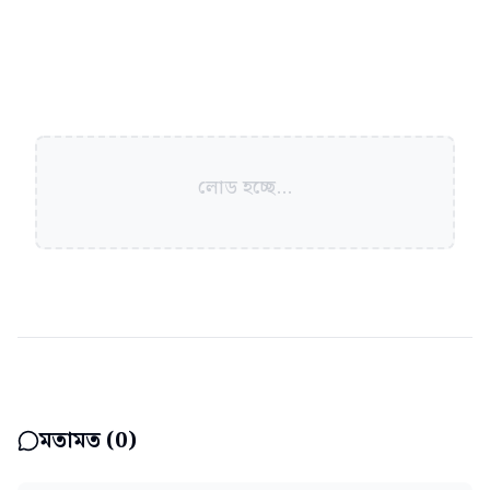
লোড হচ্ছে...
মতামত (
0
)