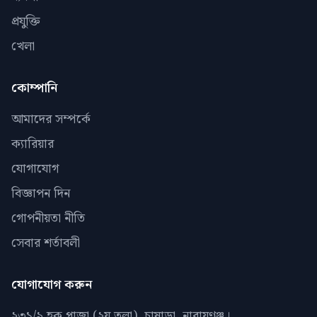
প্রযুক্তি
খেলা
কোম্পানি
আমাদের সম্পর্কে
ক্যারিয়ার
যোগাযোগ
বিজ্ঞাপন দিন
গোপনীয়তা নীতি
সেবার শর্তাবলী
যোগাযোগ করুন
২৩১/৯ হক প্লাজা (২য় তলা), চাষাড়া, নারায়ণঞ্জ।