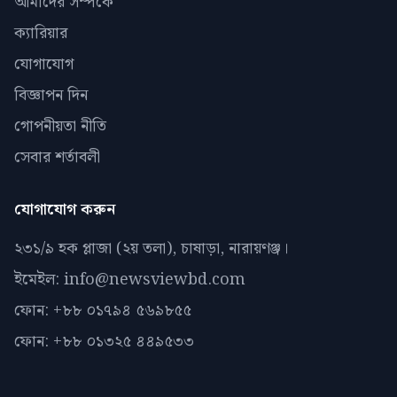
আমাদের সম্পর্কে
ক্যারিয়ার
যোগাযোগ
বিজ্ঞাপন দিন
গোপনীয়তা নীতি
সেবার শর্তাবলী
যোগাযোগ করুন
২৩১/৯ হক প্লাজা (২য় তলা), চাষাড়া, নারায়ণঞ্জ।
ইমেইল: info@newsviewbd.com
ফোন: +৮৮ ০১৭৯৪ ৫৬৯৮৫৫
ফোন: +৮৮ ০১৩২৫ ৪৪৯৫৩৩