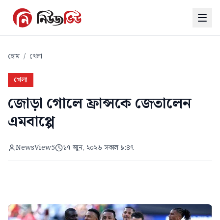
হোম
/
খেলা
খেলা
জোড়া গোলে ফ্রান্সকে জেতালেন
এমবাপ্পে
NewsView5
১৭ জুন, ২০২৬ সকাল ৯:৪৭