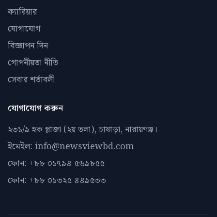
ক্যারিয়ার
যোগাযোগ
বিজ্ঞাপন দিন
গোপনীয়তা নীতি
সেবার শর্তাবলী
যোগাযোগ করুন
২৩১/৯ হক প্লাজা (২য় তলা), চাষাড়া, নারায়ণঞ্জ।
ইমেইল: info@newsviewbd.com
ফোন: +৮৮ ০১৭৯৪ ৫৬৯৮৫৫
ফোন: +৮৮ ০১৩২৫ ৪৪৯৫৩৩