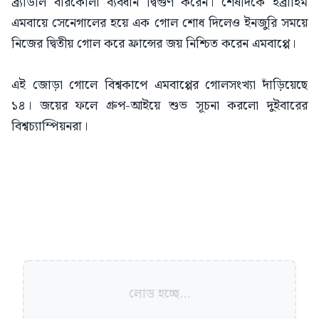
ব্র্যাডলি বারকোলা ব্যবধান দ্বিগুণ করেন। শেষদিকে ইব্রাহিম
এমবায়ে সেনেগালের হয়ে এক গোল শোধ দিলেও ইনজুরি সময়ে
নিজের দ্বিতীয় গোল করে ফ্রান্সের জয় নিশ্চিত করেন এমবাপ্পে।
এই জোড়া গোলে বিশ্বকাপে এমবাপ্পের গোলসংখ্যা দাঁড়িয়েছে
১৪। জয়ের ফলে গ্রুপ-আইয়ে শুভ সূচনা করলো দুইবারের
বিশ্বচ্যাম্পিয়নরা।
লোড হচ্ছে...