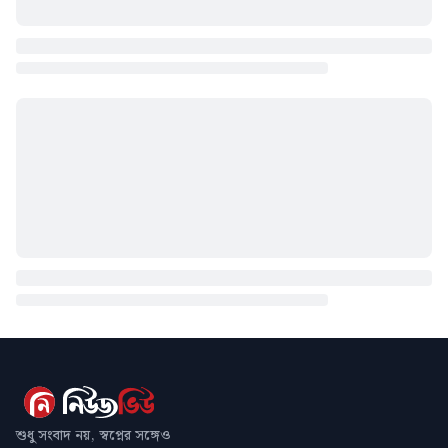
শুধু সংবাদ নয়, স্বপ্নের সঙ্গেও