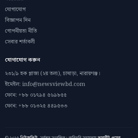
যোগাযোগ
বিজ্ঞাপন দিন
গোপনীয়তা নীতি
সেবার শর্তাবলী
যোগাযোগ করুন
২৩১/৯ হক প্লাজা (২য় তলা), চাষাড়া, নারায়ণঞ্জ।
ইমেইল: info@newsviewbd.com
ফোন: +৮৮ ০১৭৯৪ ৫৬৯৮৫৫
ফোন: +৮৮ ০১৩২৫ ৪৪৯৫৩৩