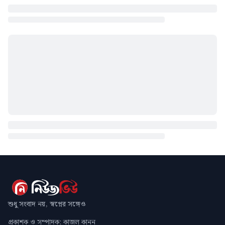
শুধু সংবাদ নয়, স্বপ্নের সঙ্গেও
প্রকাশক ও সম্পাদক: কাজল কানন