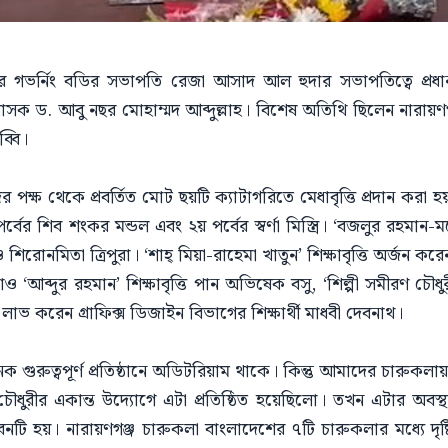
টের গভর্নিং বডির সভাপতি রেজা আসাদ আল হুদার সভাপতিত্বে প্রধ
শাসক ড. আবু নছর মোহাম্মদ আব্দুল্লাহ। বিশেষ অতিথি ছিলেন নারায়ণগ
ব্বি।
র পক্ষ থেকে প্রবর্তিত মোট ছয়টি ক্যাটাগরিতে মেধাবৃত্তি প্রদান করা হয়
ের শিব শংকর মন্ডল এবং ২য় পর্বের স্বর্ণা মিস্ত্রি। ‘বজলুর রহমান-মন
রোনমিতা ত্রিপুরা। ‘শাহ্ মিয়া-রাহেমা খাতুন’ শিক্ষাবৃত্তি অর্জন করেন 
াও ‘আব্দুর রহমান’ শিক্ষাবৃত্তি পান অভিষেক বসু, ‘শিল্পী সমীরণ চৌধুর
্তি লাভ করেন গ্রাফিক্স ডিজাইন বিভাগের শিক্ষার্থী মাধবী দেবনাথ।
ক গুরুত্বপূর্ণ প্রতিষ্ঠানে অডিটরিয়াম থাকে। কিন্তু আমাদের চারুকলা
ৌধুরীর একান্ত উদ্যোগে এটা প্রতিষ্ঠিত হয়েছিলো। তখন এটার অবস
টি হয়। নারায়ণগঞ্জ চারুকলা বাংলাদেশের ৭টি চারুকলার মধ্যে দৃষ্টি