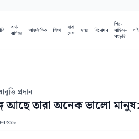
শিল্প-
অর্থ-
সারা
ীতি
আন্তর্জাতিক
শিক্ষা
স্বাস্থ্য
বিনোদন
সাহিত্য-
লাই
বাণিজ্য
দেশ
সংস্কৃতি
ৃত্তি প্রদান
্গে আছে তারা অনেক ভালো মানুষ
িকাল ৩:৪৬