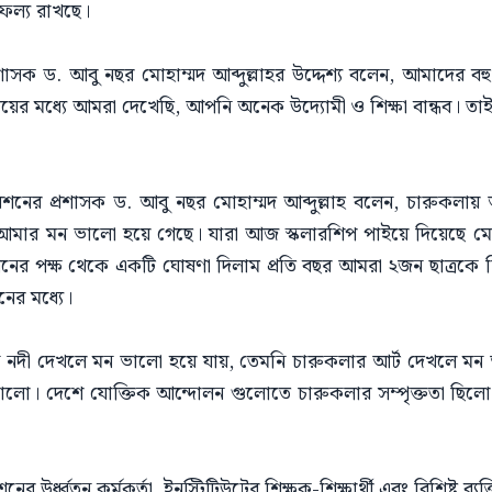
ফল্য রাখছে।
রশাসক ড. আবু নছর মোহাম্মদ আব্দুল্লাহর উদ্দেশ্য বলেন, আমাদের 
য়ের মধ্যে আমরা দেখেছি, আপনি অনেক উদ্যোমী ও শিক্ষা বান্ধব। 
পোরেশনের প্রশাসক ড. আবু নছর মোহাম্মদ আব্দুল্লাহ বলেন, চারু
র মন ভালো হয়ে গেছে। যারা আজ স্কলারশিপ পাইয়ে দিয়েছে মেধাবী 
র পক্ষ থেকে একটি ঘোষণা দিলাম প্রতি বছর আমরা ২জন ছাত্রকে শিক্
ের মধ্যে।
দী দেখলে মন ভালো হয়ে যায়, তেমনি চারুকলার আর্ট দেখলে মন ভ
লো। দেশে যোক্তিক আন্দোলন গুলোতে চারুকলার সম্পৃক্ততা ছিলো
নের উর্ধ্বতন কর্মকর্তা, ইনস্টিটিউটের শিক্ষক-শিক্ষার্থী এবং বিশিষ্ট ব্য