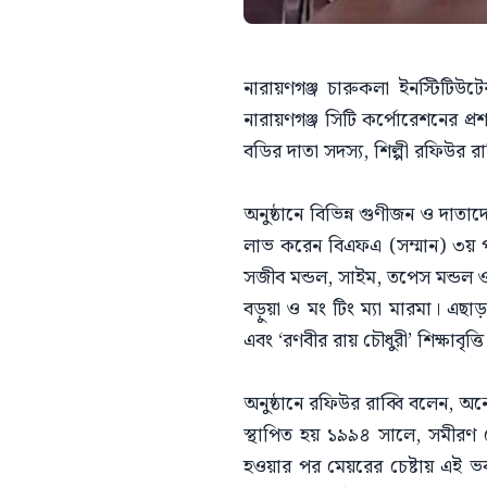
নারায়ণগঞ্জ চারুকলা ইনস্টিটিউ
নারায়ণগঞ্জ সিটি কর্পোরেশনের প্র
বডির দাতা সদস্য, শিল্পী রফিউর রা
অনুষ্ঠানে বিভিন্ন গুণীজন ও দাতাদে
লাভ করেন বিএফএ (সম্মান) ৩য় পর্ব
সজীব মন্ডল, সাইম, তপেস মন্ডল ও শি
বড়ুয়া ও মং টিং ম্যা মারমা। এছাড়
এবং ‘রণবীর রায় চৌধুরী’ শিক্ষাবৃত
অনুষ্ঠানে রফিউর রাব্বি বলেন, অনে
স্থাপিত হয় ১৯৯৪ সালে, সমীরণ চ
হওয়ার পর মেয়রের চেষ্টায় এই ভবন