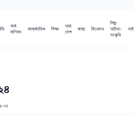
শিল্প-
অর্থ-
সারা
ীতি
আন্তর্জাতিক
শিক্ষা
স্বাস্থ্য
বিনোদন
সাহিত্য-
লাই
বাণিজ্য
দেশ
সংস্কৃতি
 ২৪
 ৯:৩৫