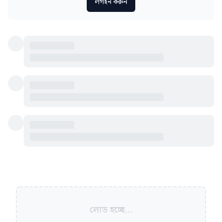
লগইন করুন
লোড হচ্ছে...