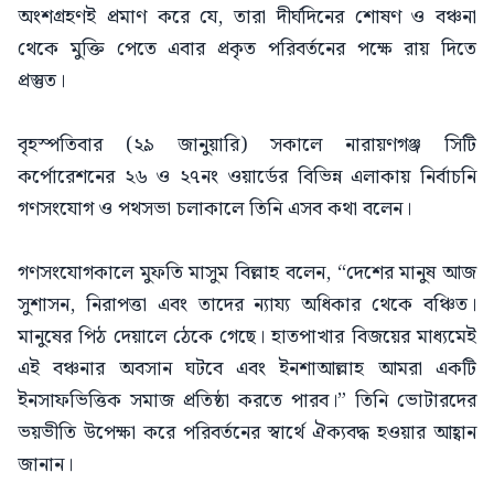
অংশগ্রহণই প্রমাণ করে যে, তারা দীর্ঘদিনের শোষণ ও বঞ্চনা
থেকে মুক্তি পেতে এবার প্রকৃত পরিবর্তনের পক্ষে রায় দিতে
প্রস্তুত।
বৃহস্পতিবার (২৯ জানুয়ারি) সকালে নারায়ণগঞ্জ সিটি
কর্পোরেশনের ২৬ ও ২৭নং ওয়ার্ডের বিভিন্ন এলাকায় নির্বাচনি
গণসংযোগ ও পথসভা চলাকালে তিনি এসব কথা বলেন।
গণসংযোগকালে মুফতি মাসুম বিল্লাহ বলেন, “দেশের মানুষ আজ
সুশাসন, নিরাপত্তা এবং তাদের ন্যায্য অধিকার থেকে বঞ্চিত।
মানুষের পিঠ দেয়ালে ঠেকে গেছে। হাতপাখার বিজয়ের মাধ্যমেই
এই বঞ্চনার অবসান ঘটবে এবং ইনশাআল্লাহ আমরা একটি
ইনসাফভিত্তিক সমাজ প্রতিষ্ঠা করতে পারব।” তিনি ভোটারদের
ভয়ভীতি উপেক্ষা করে পরিবর্তনের স্বার্থে ঐক্যবদ্ধ হওয়ার আহ্বান
জানান।