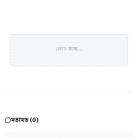
লোড হচ্ছে...
মতামত (
0
)