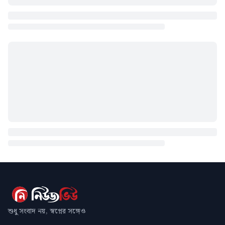
শুধু সংবাদ নয়, স্বপ্নের সঙ্গেও