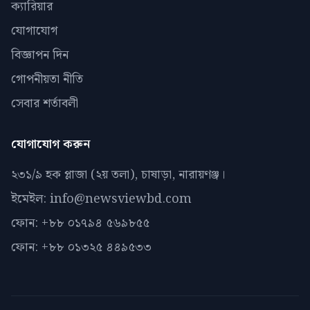
ক্যারিয়ার
যোগাযোগ
বিজ্ঞাপন দিন
গোপনীয়তা নীতি
সেবার শর্তাবলী
যোগাযোগ করুন
২৩১/৯ হক প্লাজা (২য় তলা), চাষাড়া, নারায়ণঞ্জ।
ইমেইল: info@newsviewbd.com
ফোন: +৮৮ ০১৭৯৪ ৫৬৯৮৫৫
ফোন: +৮৮ ০১৩২৫ ৪৪৯৫৩৩