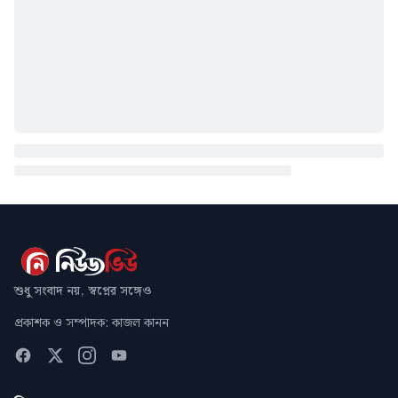
শুধু সংবাদ নয়, স্বপ্নের সঙ্গেও
প্রকাশক ও সম্পাদক: কাজল কানন