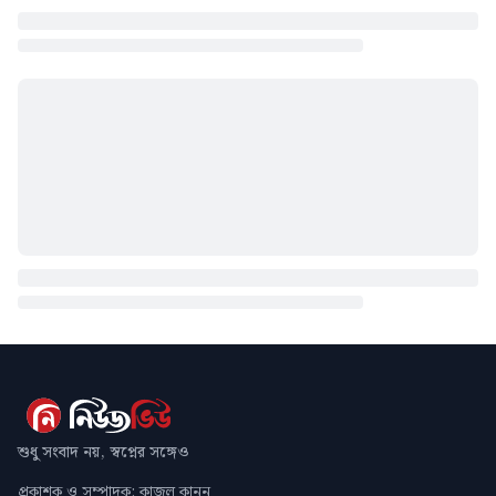
শুধু সংবাদ নয়, স্বপ্নের সঙ্গেও
প্রকাশক ও সম্পাদক: কাজল কানন