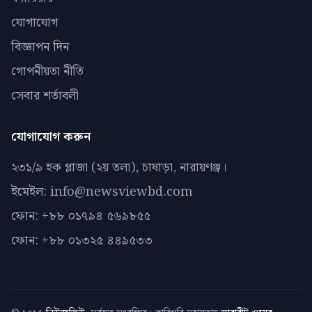
যোগাযোগ
বিজ্ঞাপন দিন
গোপনীয়তা নীতি
সেবার শর্তাবলী
যোগাযোগ করুন
২৩১/৯ হক প্লাজা (২য় তলা), চাষাড়া, নারায়ণঞ্জ।
ইমেইল: info@newsviewbd.com
ফোন: +৮৮ ০১৭৯৪ ৫৬৯৮৫৫
ফোন: +৮৮ ০১৩২৫ ৪৪৯৫৩৩