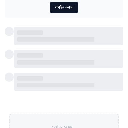
লগইন করুন
লোড হচ্ছে...