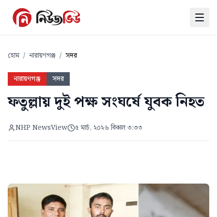
হোম
/
নারায়ণগঞ্জ
/
সদর
নারায়ণগঞ্জ
সদর
ফতুল্লায় দুই পক্ষ সংঘর্ষে যুবক নিহত
NHP NewsView
৫ মার্চ, ২০২৬ বিকাল ৩:৩৩