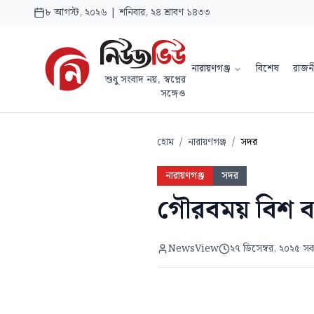
৮ আগস্ট, ২০২৬ | শনিবার, ২৪ শ্রাবণ ১৪৩৩
নারায়ণগঞ্জ
বিশেষ
রাজন
শুধু সংবাদ নয়, স্বপ্নের
সঙ্গেও
হোম
/
নারায়ণগঞ্জ
/
সদর
নারায়ণগঞ্জ
সদর
গৌরবময় বিশ ব
NewsView
২৭ ডিসেম্বর, ২০২৫ স