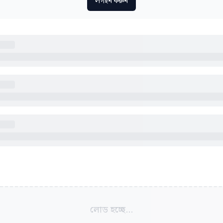
লগইন করুন
লোড হচ্ছে...