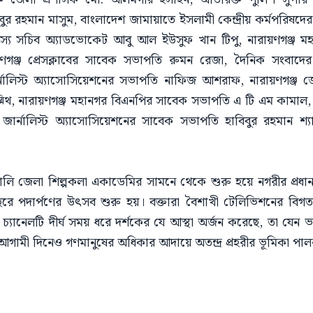
বুর রহমান মাসুম, বাংলাদেশ জামায়াতে ইসলামী কেন্দ্রীয় কর্মপরিষদে
দস্য সচিব অ্যাডভোকেট আবু আল ইউসুফ খান টিপু, নারায়ণগঞ্জ 
়ণগঞ্জ প্রেসক্লাবের সাবেক সভাপতি রুমন রেজা, দৈনিক সংবাদের 
র্নালিস্ট অ্যাসোসিয়েশনের সভাপতি নাফিজ আশরাফ, নারায়ণগঞ্জ 
মিথ, নারায়ণগঞ্জ মহানগর বিএনপির সাবেক সভাপতি এ টি এম কামাল
ার্নালিস্ট অ্যাসোসিয়েশনের সাবেক সভাপতি হাবিবুর রহমান শ্যা
ালি জেলা শিল্পকলা একাডেমির সামনে থেকে শুরু হয়ে নগরীর প্রধান প্
ে পদার্পণের উৎসব শুরু হয়। বক্তারা বৈশাখী টেলিভিশনের বিগত ২০
চ্যানেলটি দীর্ঘ সময় ধরে দর্শকের যে আস্থা অর্জন করেছে, তা যেন
আগামী দিনেও গণমানুষের অধিকার আদায়ে অতন্দ্র প্রহরীর ভূমিকা পা