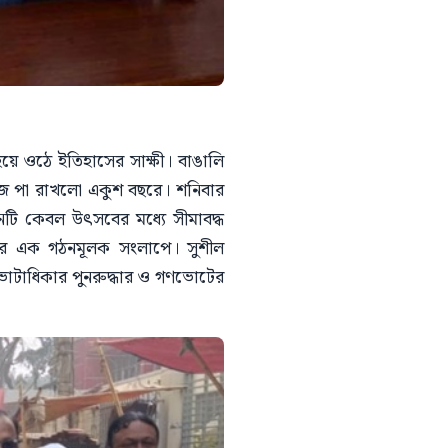
া হয়ে ওঠে ইতিহাসের সাক্ষী। বাঙালি
 আজ পা রাখলো একুশ বছরে। শনিবার
ানটি কেবল উৎসবের মধ্যে সীমাবদ্ধ
প্তির এক গঠনমূলক সংলাপে। সুশীল
ভোটাধিকার পুনরুদ্ধার ও গণভোটের