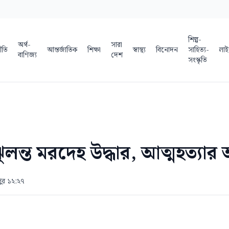
শিল্প-
অর্থ-
সারা
ীতি
আন্তর্জাতিক
শিক্ষা
স্বাস্থ্য
বিনোদন
সাহিত্য-
লাই
বাণিজ্য
দেশ
সংস্কৃতি
ঝুলন্ত মরদেহ উদ্ধার, আত্মহত্যা
পুর ১২:২৭