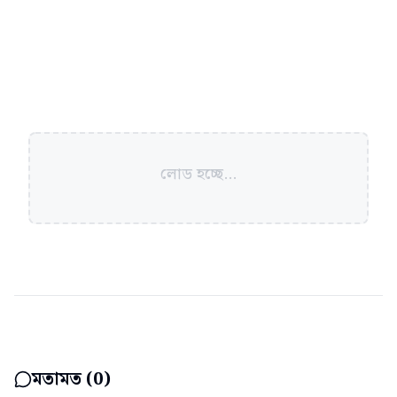
লোড হচ্ছে...
মতামত (
0
)