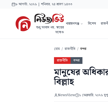
৮ আগস্ট, ২০২৬ | শনিবার, ২৪ শ্রাবণ ১৪৩৩
নারায়ণগঞ্জ
বিশেষ
রাজন
শুধু সংবাদ নয়, স্বপ্নের
সঙ্গেও
হোম
/
রাজনীতি
/
বন্দর
রাজনীতি
বন্দর
মানুষের অধিকার
বিল্লাহ
NewsView
১ ফেব্রুয়ারি, ২০২৬ দু