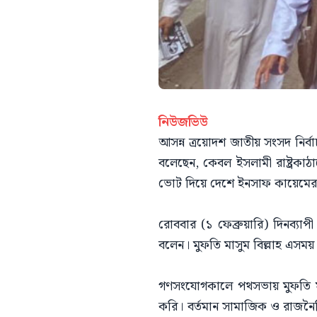
নিউজভিউ
আসন্ন ত্রয়োদশ জাতীয় সংসদ নির্ব
বলেছেন, কেবল ইসলামী রাষ্ট্রকাঠাম
ভোট দিয়ে দেশে ইনসাফ কায়েমের 
রোববার (১ ফেব্রুয়ারি) দিনব্য
বলেন। মুফতি মাসুম বিল্লাহ এসময় 
গণসংযোগকালে পথসভায় মুফতি মাসু
করি। বর্তমান সামাজিক ও রাজনৈতি