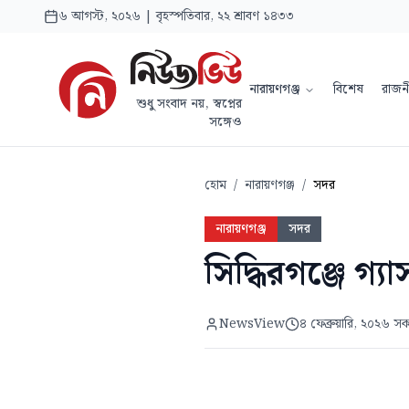
৬ আগস্ট, ২০২৬ | বৃহস্পতিবার, ২২ শ্রাবণ ১৪৩৩
নারায়ণগঞ্জ
বিশেষ
রাজন
শুধু সংবাদ নয়, স্বপ্নের
সঙ্গেও
হোম
/
নারায়ণগঞ্জ
/
সদর
নারায়ণগঞ্জ
সদর
সিদ্ধিরগঞ্জে গ্যা
NewsView
৪ ফেব্রুয়ারি, ২০২৬ 