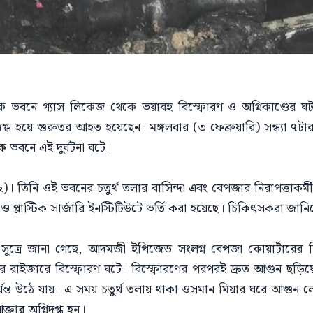
াসিক ভবনে গ্যাস লিকেজ থেকে ভয়াবহ বিস্ফোরণ ও অগ্নিকাণ্ডের
শ দগ্ধ হয়ে গুরুতর আহত হয়েছেন। মঙ্গলবার (৩ ফেব্রুয়ারি) সন্ধ্য
ক ভবনে এই দুর্ঘটনা ঘটে।
২)। তিনি ওই ভবনের চতুর্থ তলার বাসিন্দা এবং বেপজার নিরাপত্তাকর্মী 
 ও প্লাস্টিক সার্জারি ইনস্টিটিউটে ভর্তি করা হয়েছে। চিকিৎসকরা জান
ভিস সূত্রে জানা গেছে, আদমজী ইপিজেড সংলগ্ন বেপজা কোয়ার্টারে
ের রাইজারে বিস্ফোরণ ঘটে। বিস্ফোরণের পরপরই দ্রুত আগুন ছড়িয়ে 
্যন্ত উঠে যায়। এ সময় চতুর্থ তলায় থাকা ওসমান মিয়ার ঘরে আগুন ল
ক্তার অগ্নিদগ্ধ হন।