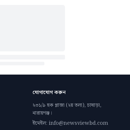
যোগাযোগ করুন
২৩১/৯ হক প্লাজা (২য় তলা), চাষাড়া,
নারায়ণঞ্জ।
ইমেইল: info@newsviewbd.com