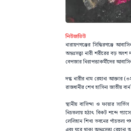
নিউজভিউ
নারায়ণগঞ্জের সিদ্ধিরগঞ্জে আব
অন্তঃসত্ত্বা নারী শরীরের বড় অং
বেপজার নিরাপত্তাকর্মীদের আবাসি
​দগ্ধ নারীর নাম রেহানা আক্তার (৩
রাজধানীর শেখ হাসিনা জাতীয় বার্ন
স্থানীয় বাসিন্দা ও ফায়ার সার্
নিচতলায় হঠাৎ বিকট শব্দে গ্যাস
লেলিহান শিখা ভবনের পাঁচতলা পর
এবং ঘরে থাকা অন্তঃসত্ত্বা রেহানা আ