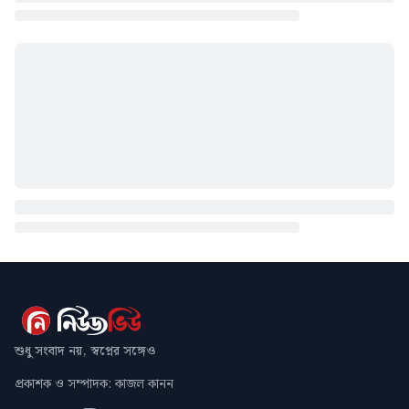
শুধু সংবাদ নয়, স্বপ্নের সঙ্গেও
প্রকাশক ও সম্পাদক: কাজল কানন