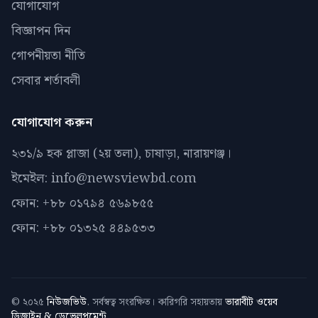
যোগাযোগ
বিজ্ঞাপন দিন
গোপনীয়তা নীতি
সেবার শর্তাবলী
যোগাযোগ করুন
২৩১/৯ হক প্লাজা (২য় তলা), চাষাড়া, নারায়ণঞ্জ।
ইমেইল: info@newsviewbd.com
ফোন: +৮৮ ০১৭৯৪ ৫৬৯৮৫৫
ফোন: +৮৮ ০১৩২৫ ৪৪৯৫৩৩
© ২০২৫
নিউজভিউ
. সর্বস্বত্ব সংরক্ষিত। কারিগরি সহায়তায়
ভারাবীট ওয়েব
ডিজাইন & ডেভেলপমেন্ট