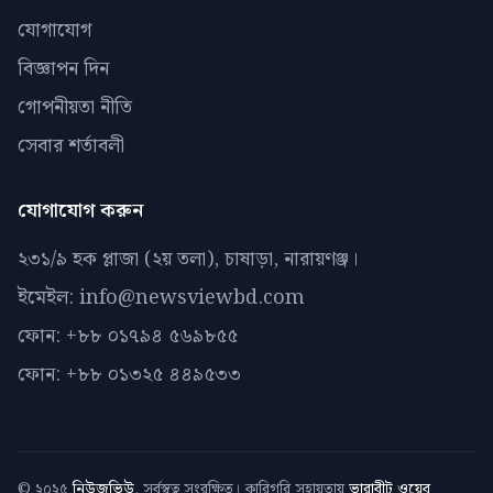
যোগাযোগ
বিজ্ঞাপন দিন
গোপনীয়তা নীতি
সেবার শর্তাবলী
যোগাযোগ করুন
২৩১/৯ হক প্লাজা (২য় তলা), চাষাড়া, নারায়ণঞ্জ।
ইমেইল: info@newsviewbd.com
ফোন: +৮৮ ০১৭৯৪ ৫৬৯৮৫৫
ফোন: +৮৮ ০১৩২৫ ৪৪৯৫৩৩
© ২০২৫
নিউজভিউ
. সর্বস্বত্ব সংরক্ষিত। কারিগরি সহায়তায়
ভারাবীট ওয়েব