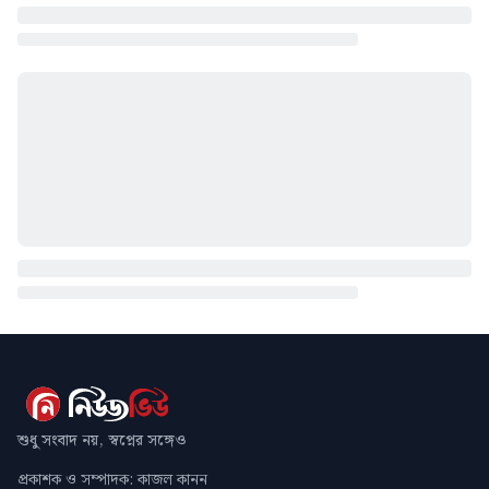
শুধু সংবাদ নয়, স্বপ্নের সঙ্গেও
প্রকাশক ও সম্পাদক: কাজল কানন