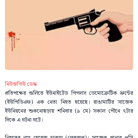
নিউজভিউ ডেস্ক
প্রতিপক্ষের গুলিতে ইউনাইটেড পিপলস ডেমোক্রেটিক ফ্রন্টের
(ইউপিডিএফ) এক নেতা নিহত হয়েছে। রাঙামাটির সাজেক
ইউনিয়নের শুকনোছড়ায় শনিবার (৯ মে) সকাল পৌনে ৭টার
দিকে এ ঘটনা ঘটে।
নিহতের নাম হেগেরা চাকমা (লেত্তবাপ)। সাজেক থানার ওসি