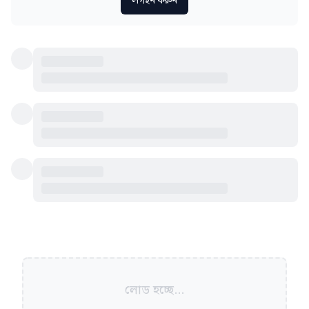
লগইন করুন
লোড হচ্ছে...