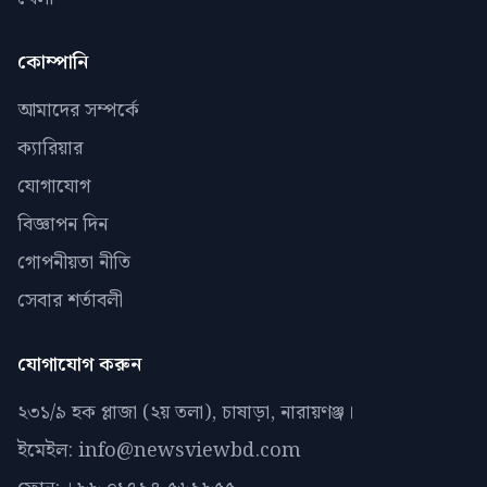
কোম্পানি
আমাদের সম্পর্কে
ক্যারিয়ার
যোগাযোগ
বিজ্ঞাপন দিন
গোপনীয়তা নীতি
সেবার শর্তাবলী
যোগাযোগ করুন
২৩১/৯ হক প্লাজা (২য় তলা), চাষাড়া, নারায়ণঞ্জ।
ইমেইল: info@newsviewbd.com