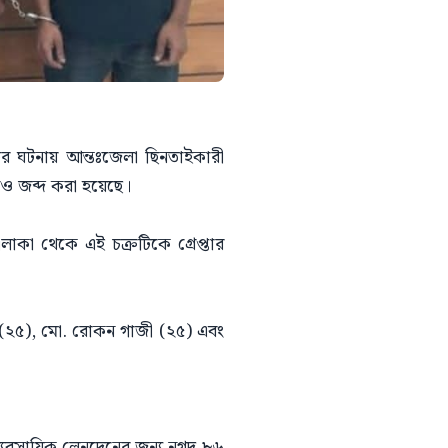
টের ঘটনায় আন্তঃজেলা ছিনতাইকারী
াও জব্দ করা হয়েছে।
এলাকা থেকে এই চক্রটিকে গ্রেপ্তার
ল (২৫), মো. রোকন গাজী (২৫) এবং
) ব্যবসায়িক লেনদেনের জন্য নগদ ৮৬