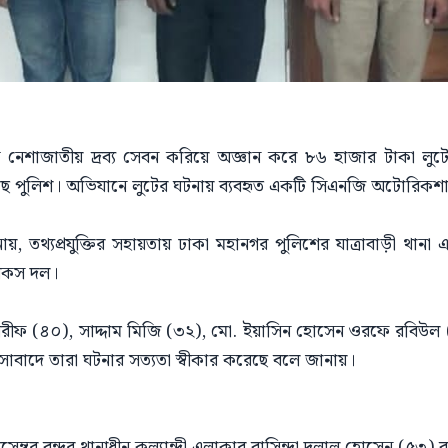
িকে নেশাজাতীয় দ্রব্য সেবন করিয়ে অজ্ঞান করে ৮৬ হাজার টাকা লু
করেছে পুলিশ। অভিযানে লুটের ঘটনায় ব্যবহৃত একটি সিএনজি অটোরিকশ
নায়, তথ্যপ্রযুক্তির সহায়তায় ঢাকা মহানগর পুলিশের যাত্রাবাড়ী থানা 
চৌকস দল।
ন শরীফ (৪০), সাদ্দাম মিজি (৩২), মো. ইয়াসিন হোসেন ওরফে রবিউ
াসাবাদে তারা ঘটনার সত্যতা স্বীকার করেছে বলে জানায়।
িসেম্বর বন্দর থানাধীন কল্যান্দী এলাকার বাসিন্দা দুলাল হোসেন (৫৩