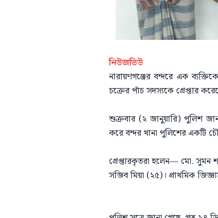
নিউজভিউ
নারায়ণগঞ্জের বন্দরে এক ব্যক্ত
চক্রের পাঁচ সদস্যকে গ্রেপ্তার 
​শুক্রবার (২ জানুয়ারি) পুলিশ জা
করে বন্দর থানা পুলিশের একটি 
​গ্রেপ্তারকৃতরা হলেন— মো. সুম
সজিব মিয়া (২৫)। প্রাথমিক জিজ্ঞ
পুলিশ সূত্রে জানা গেছে, গত ২৪ ড