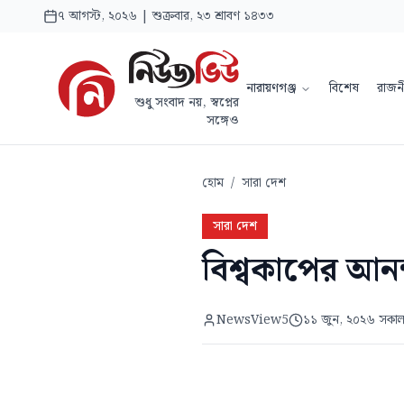
৭ আগস্ট, ২০২৬ | শুক্রবার, ২৩ শ্রাবণ ১৪৩৩
নারায়ণগঞ্জ
বিশেষ
রাজন
শুধু সংবাদ নয়, স্বপ্নের
সঙ্গেও
হোম
/
সারা দেশ
সারা দেশ
বিশ্বকাপের আনন
NewsView5
১১ জুন, ২০২৬ সকা