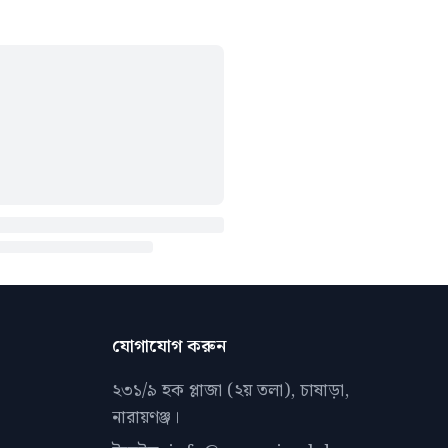
যোগাযোগ করুন
২৩১/৯ হক প্লাজা (২য় তলা), চাষাড়া,
নারায়ণঞ্জ।