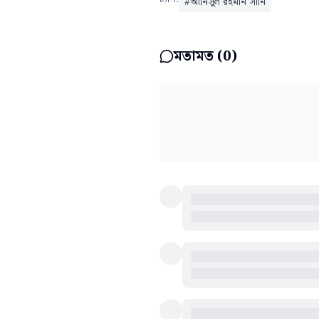
#
আনিসুল রহমান সানি
মতামত (
0
)