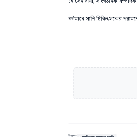
হোসেন রানা, সাংগঠনিক সম্পাদক 
বর্তমানে সানি চিকিৎসকের পরামর্শে
ট্যাগ: