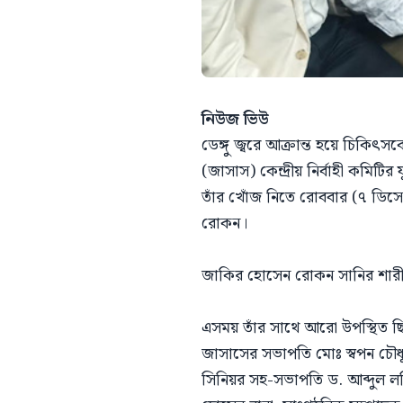
নিউজ ভিউ
ডেঙ্গু জ্বরে আক্রান্ত হয়ে চিকি
(জাসাস) কেন্দ্রীয় নির্বাহী কমিট
তাঁর খোঁজ নিতে রোববার (৭ ডিসেম্ব
রোকন।
জাকির হোসেন রোকন সানির শারীরিক
এসময় তাঁর সাথে আরো উপস্থিত ছিলে
জাসাসের সভাপতি মোঃ স্বপন চৌধ
সিনিয়র সহ-সভাপতি ড. আব্দুল ল