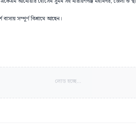
একেএম আনোয়ার হোসেন সুমন সহ নারায়ণগঞ্জ মহানগর, জেলা ও স্থান
 বাসায় সম্পূর্ণ বিশ্রামে আছেন।
লোড হচ্ছে...