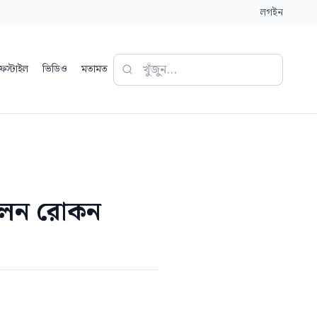
লগইন
ফস্টাইল
ভিডিও
মতামত
সলেন রোকন