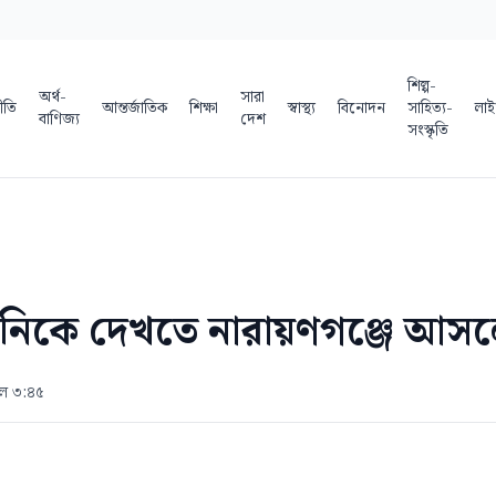
শিল্প-
অর্থ-
সারা
ীতি
আন্তর্জাতিক
শিক্ষা
স্বাস্থ্য
বিনোদন
সাহিত্য-
লাই
বাণিজ্য
দেশ
সংস্কৃতি
ত সানিকে দেখতে নারায়ণগঞ্জে আ
াল ৩:৪৫