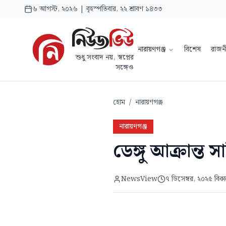
৬ আগস্ট, ২০২৬ | বৃহস্পতিবার, ২২ শ্রাবণ ১৪৩৩
নারায়ণগঞ্জ
বিশেষ
রাজন
শুধু সংবাদ নয়, স্বপ্নের
সঙ্গেও
হোম
/
নারায়ণগঞ্জ
নারায়ণগঞ্জ
ডেঙ্গু আক্রান্
NewsView
৭ ডিসেম্বর, ২০২৫ বিক