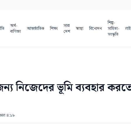
শিল্প-
অর্থ-
সারা
ীতি
আন্তর্জাতিক
শিক্ষা
স্বাস্থ্য
বিনোদন
সাহিত্য-
লাই
বাণিজ্য
দেশ
সংস্কৃতি
ন্য নিজেদের ভূমি ব্যবহার করতে
িকাল ৪:১৮