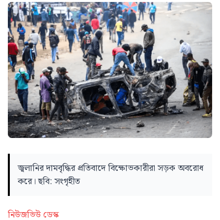
জ্বলানির দামবৃদ্ধির প্রতিবাদে বিক্ষোভকারীরা সড়ক অবরোধ
করে। ছবি: সংগৃহীত
নিউজভিউ ডেস্ক