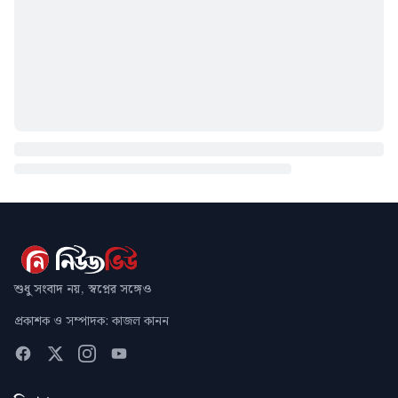
শুধু সংবাদ নয়, স্বপ্নের সঙ্গেও
প্রকাশক ও সম্পাদক: কাজল কানন