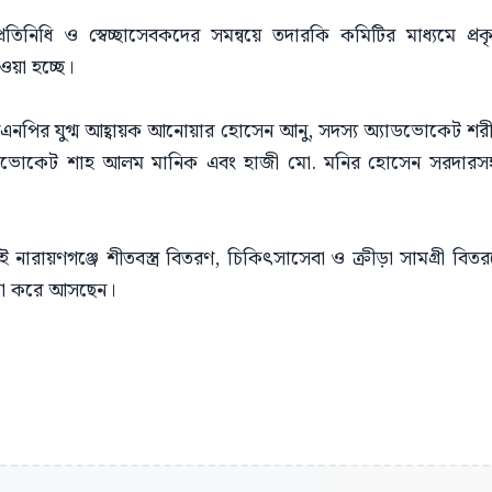
তিনিধি ও স্বেচ্ছাসেবকদের সমন্বয়ে তদারকি কমিটির মাধ্যমে প্
ওয়া হচ্ছে।
এনপির যুগ্ম আহ্বায়ক আনোয়ার হোসেন আনু, সদস্য অ্যাডভোকেট শরী
যাডভোকেট শাহ আলম মানিক এবং হাজী মো. মনির হোসেন সরদারসহ
ন ধরেই নারায়ণগঞ্জে শীতবস্ত্র বিতরণ, চিকিৎসাসেবা ও ক্রীড়া সামগ্র
ালনা করে আসছেন।