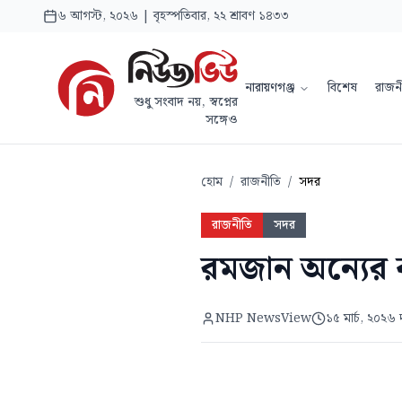
৬ আগস্ট, ২০২৬ | বৃহস্পতিবার, ২২ শ্রাবণ ১৪৩৩
নারায়ণগঞ্জ
বিশেষ
রাজন
শুধু সংবাদ নয়, স্বপ্নের
সঙ্গেও
হোম
/
রাজনীতি
/
সদর
রাজনীতি
সদর
রমজান অন্যের কষ
NHP NewsView
১৫ মার্চ, ২০২৬ 