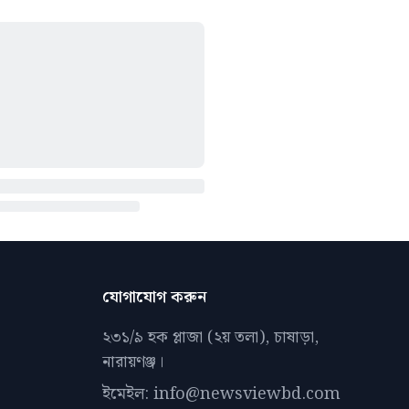
যোগাযোগ করুন
২৩১/৯ হক প্লাজা (২য় তলা), চাষাড়া,
নারায়ণঞ্জ।
ইমেইল: info@newsviewbd.com