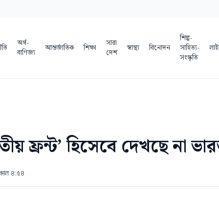
শিল্প-
অর্থ-
সারা
ীতি
আন্তর্জাতিক
শিক্ষা
স্বাস্থ্য
বিনোদন
সাহিত্য-
লাই
বাণিজ্য
দেশ
সংস্কৃতি
তীয় ফ্রন্ট’ হিসেবে দেখছে না ভা
িকাল ৪:৫৪