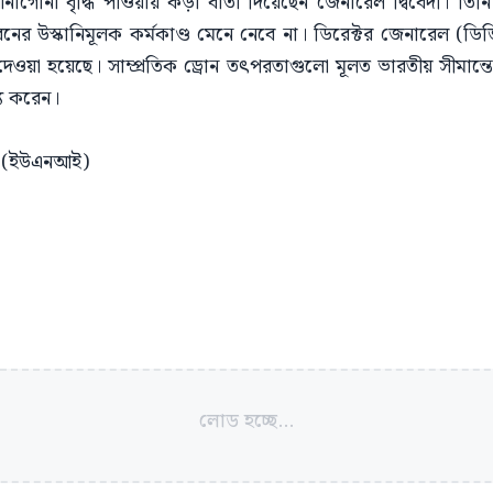
 আনাগোনা বৃদ্ধি পাওয়ায় কড়া বার্তা দিয়েছেন জেনারেল দ্বিবেদী। তি
ের উস্কানিমূলক কর্মকাণ্ড মেনে নেবে না। ডিরেক্টর জেনারেল (ডিজ
দেওয়া হয়েছে। সাম্প্রতিক ড্রোন তৎপরতাগুলো মূলত ভারতীয় সীমান্তের স
্য করেন।
য়া (ইউএনআই)
লোড হচ্ছে...