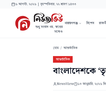
৬ আগস্ট, ২০২৬ | বৃহস্পতিবার, ২২ শ্রাবণ ১৪৩৩
নারায়ণগঞ্জ
বিশেষ
রাজন
শুধু সংবাদ নয়, স্বপ্নের
সঙ্গেও
হোম
/
আন্তর্জাতিক
আন্তর্জাতিক
​বাংলাদেশকে ‘তৃ
NewsView
১৩ জানুয়ারি, ২০২৬ ব