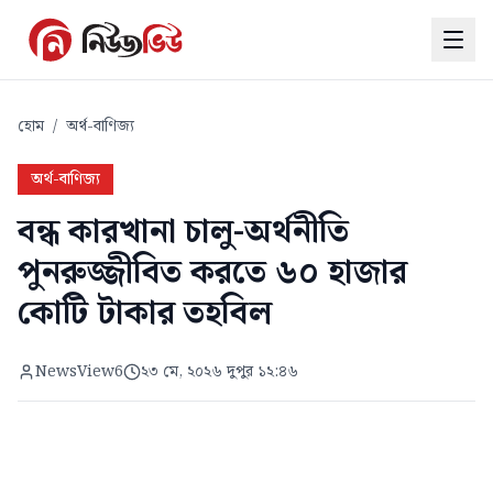
হোম
/
অর্থ-বাণিজ্য
অর্থ-বাণিজ্য
বন্ধ কারখানা চালু-অর্থনীতি
পুনরুজ্জীবিত করতে ৬০ হাজার
কোটি টাকার তহবিল
NewsView6
২৩ মে, ২০২৬ দুপুর ১২:৪৬