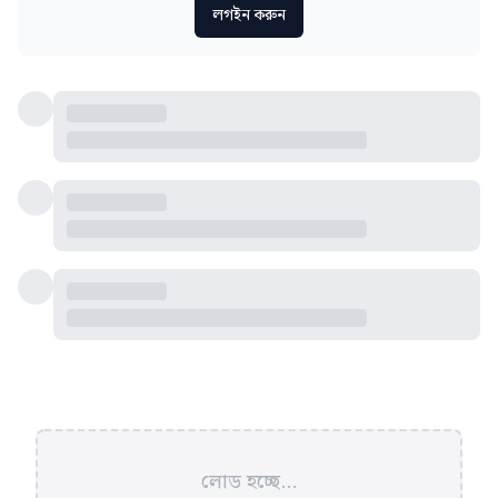
লগইন করুন
লোড হচ্ছে...