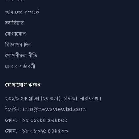
আমাদের সম্পর্কে
ক্যারিয়ার
যোগাযোগ
বিজ্ঞাপন দিন
গোপনীয়তা নীতি
সেবার শর্তাবলী
যোগাযোগ করুন
২৩১/৯ হক প্লাজা (২য় তলা), চাষাড়া, নারায়ণঞ্জ।
ইমেইল: info@newsviewbd.com
ফোন: +৮৮ ০১৭৯৪ ৫৬৯৮৫৫
ফোন: +৮৮ ০১৩২৫ ৪৪৯৫৩৩