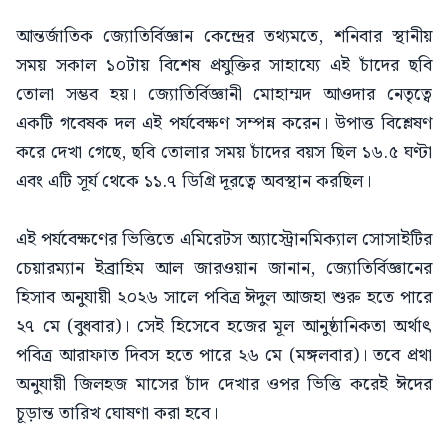
আন্তর্জাতিক জ্যোতির্বিজ্ঞান কেন্দ্রের তথ্যমতে, শনিবার স্থানীয়
সময় সকাল ১০টায় বিশেষ প্রযুক্তির সাহায্যে এই চাঁদের ছবি
তোলা সম্ভব হয়। জ্যোতির্বিজ্ঞানী মোহাম্মদ আওদার নেতৃত্বে
একটি গবেষক দল এই পর্যবেক্ষণ সম্পন্ন করেন। উপাত্ত বিশ্লেষণ
করে দেখা গেছে, ছবি তোলার সময় চাঁদের বয়স ছিল ১৬.৫ ঘণ্টা
এবং এটি সূর্য থেকে ১১.৭ ডিগ্রি দূরত্বে অবস্থান করছিল।
এই পর্যবেক্ষণের ভিত্তিতে এমিরেটস অ্যাস্ট্রোনমিক্যাল সোসাইটির
চেয়ারম্যান ইব্রাহিম আল জারওয়ান জানান, জ্যোতির্বিজ্ঞানের
হিসাব অনুযায়ী ২০২৬ সালে পবিত্র ঈদুল আজহা শুরু হতে পারে
২৭ মে (বুধবার)। সেই হিসেবে হজের মূল আনুষ্ঠানিকতা অর্থাৎ
পবিত্র আরাফাত দিবস হতে পারে ২৬ মে (মঙ্গলবার)। তবে প্রথা
অনুযায়ী জিলহজ মাসের চাঁদ দেখার ওপর ভিত্তি করেই ঈদের
চূড়ান্ত তারিখ ঘোষণা করা হবে।