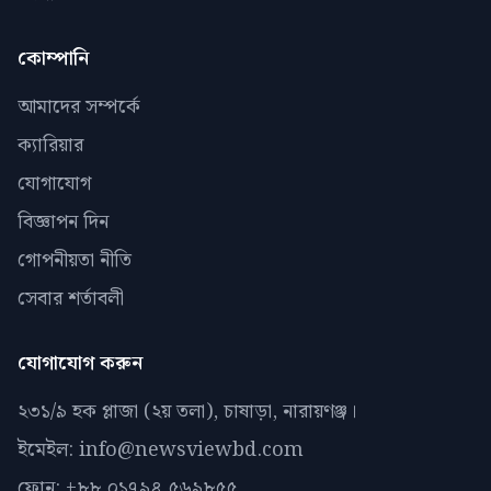
কোম্পানি
আমাদের সম্পর্কে
ক্যারিয়ার
যোগাযোগ
বিজ্ঞাপন দিন
গোপনীয়তা নীতি
সেবার শর্তাবলী
যোগাযোগ করুন
২৩১/৯ হক প্লাজা (২য় তলা), চাষাড়া, নারায়ণঞ্জ।
ইমেইল: info@newsviewbd.com
ফোন: +৮৮ ০১৭৯৪ ৫৬৯৮৫৫