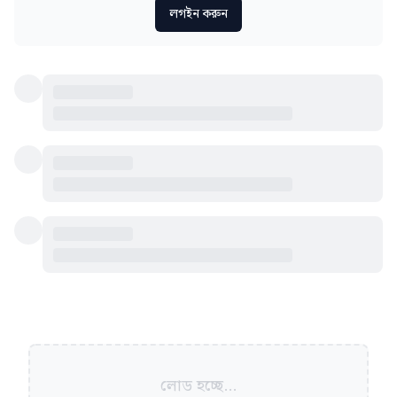
লগইন করুন
লোড হচ্ছে...