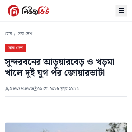
হোম
/
সারা দেশ
সারা দেশ
সুন্দরবনের আড়ুয়ারবেড় ও খড়মা
খালে দুই যুগ পর জোয়ারভাটা
NewsView6
২৫ মে, ২০২৬ দুপুর ১২:১২