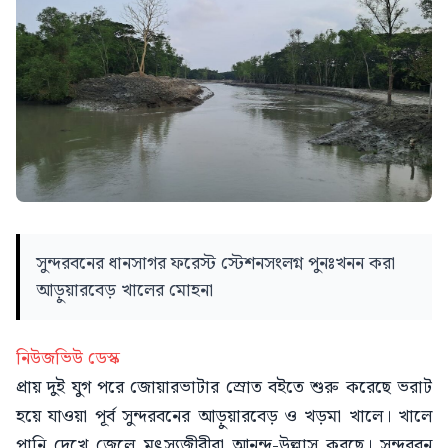
সুন্দরবনের ধানসাগর ফরেস্ট স্টেশনসংলগ্ন পুনঃখনন করা
আড়ুয়ারবেড় খালের মোহনা
নিউজভিউ ডেস্ক
প্রায় দুই যুগ পরে জোয়ারভাটার স্রোত বইতে শুরু করেছে ভরাট
হয়ে যাওয়া পূর্ব সুন্দরবনের আড়ুয়ারবেড় ও খড়মা খালে। খালে
পানি দেখে জেলে মৎস্যজীবীরা আনন্দ-উল্লাস করছে। সুন্দরবন