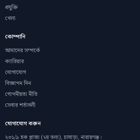
প্রযুক্তি
খেলা
কোম্পানি
আমাদের সম্পর্কে
ক্যারিয়ার
যোগাযোগ
বিজ্ঞাপন দিন
গোপনীয়তা নীতি
সেবার শর্তাবলী
যোগাযোগ করুন
২৩১/৯ হক প্লাজা (২য় তলা), চাষাড়া, নারায়ণঞ্জ।