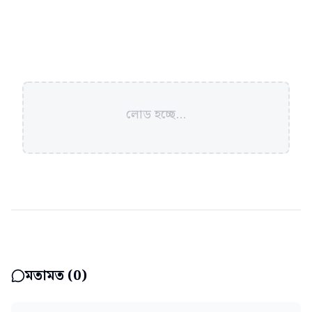
লোড হচ্ছে...
মতামত (
0
)