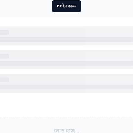
লগইন করুন
লোড হচ্ছে...