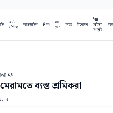
শিল্প-
অর্থ-
সারা
ীতি
আন্তর্জাতিক
শিক্ষা
স্বাস্থ্য
বিনোদন
সাহিত্য-
লাই
বাণিজ্য
দেশ
সংস্কৃতি
করা হয়
েরামতে ব্যস্ত শ্রমিকরা
 ১০:২৫