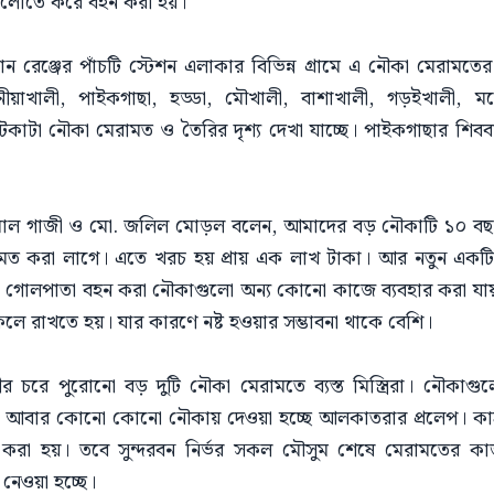
ুলোতে করে বহন করা হয়।
ান রেঞ্জের পাঁচটি স্টেশন এলাকার বিভিন্ন গ্রামে এ নৌকা মেরামত
নীয়াখালী, পাইকগাছা, হড্ডা, মৌখালী, বাশাখালী, গড়ইখালী, মহ
টকাটা নৌকা মেরামত ও তৈরির দৃশ্য দেখা যাচ্ছে। পাইকগাছার শিব
কামাল গাজী ও মো. জলিল মোড়ল বলেন, আমাদের বড় নৌকাটি ১০ বছ
 করা লাগে। এতে খরচ হয় প্রায় এক লাখ টাকা। আর নতুন একটি নৌ
 গোলপাতা বহন করা নৌকাগুলো অন্য কোনো কাজে ব্যবহার করা যা
ে রাখতে হয়। যার কারণে নষ্ট হওয়ার সম্ভাবনা থাকে বেশি।
 চরে পুরোনো বড় দুটি নৌকা মেরামতে ব্যস্ত মিস্ত্রিরা। নৌকাগু
ে। আবার কোনো কোনো নৌকায় দেওয়া হচ্ছে আলকাতরার প্রলেপ। কাঠ ম
রা হয়। তবে সুন্দরবন নির্ভর সকল মৌসুম শেষে মেরামতের ক
নেওয়া হচ্ছে।