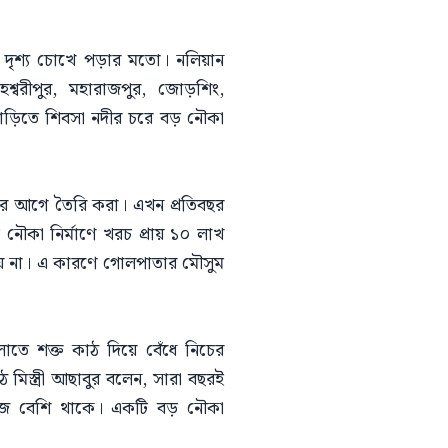
ের দৃশ্য চোখে পড়ার মতো। নলিয়ান
েশ্বরীপুর, মহারাজপুর, জোড়শিং,
বাড়িতে শিবসা নদীর চরে বড় নৌকা
র আগে তৈরি করা। এখন প্রতিবছর
কা নির্মাণে খরচ প্রায় ১০ লাখ
য় না। এ কারণে গোলপাতার মৌসুম
লোতে শক্ত কাঠ দিয়ে বেঁধে নিচের
িস্ত্রী আছাবুর বলেন, সারা বছরই
াজ বেশি থাকে। একটি বড় নৌকা