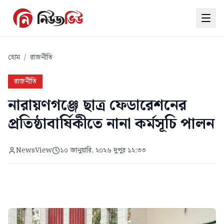
হোম
/
রাজনীতি
রাজনীতি
নারায়ণগঞ্জে ছাত্র ফেডারেশনের
প্রতিষ্ঠাবার্ষিকীতে নানা কর্মসূচি পালন
NewsView
১০ জানুয়ারি, ২০২৬ দুপুর ১২:৩৩