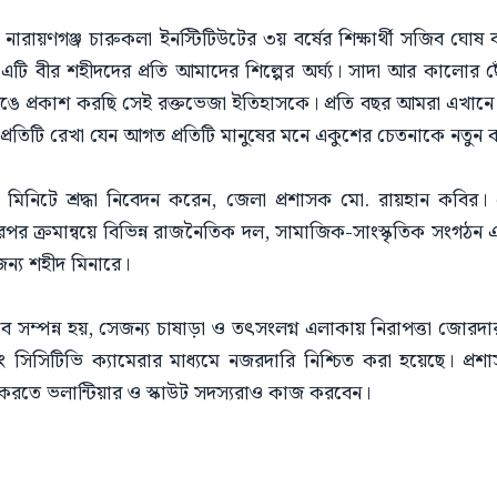
া নারায়ণগঞ্জ চারুকলা ইনস্টিটিউটের ৩য় বর্ষের শিক্ষার্থী সজিব 
ি বীর শহীদদের প্রতি আমাদের শিল্পের অর্ঘ্য। সাদা আর কালোর
 রঙে প্রকাশ করছি সেই রক্তভেজা ইতিহাসকে। প্রতি বছর আমরা এখান
রতিটি রেখা যেন আগত প্রতিটি মানুষের মনে একুশের চেতনাকে নতুন 
 মিনিটে শ্রদ্ধা নিবেদন করেন, জেলা প্রশাসক মো. রায়হান কবির। 
রপর ক্রমান্বয়ে বিভিন্ন রাজনৈতিক দল, সামাজিক-সাংস্কৃতিক সংগঠন এবং 
ন্য শহীদ মিনারে।
্ঠুভাবে সম্পন্ন হয়, সেজন্য চাষাড়া ও তৎসংলগ্ন এলাকায় নিরাপত্তা জো
ং সিসিটিভি ক্যামেরার মাধ্যমে নজরদারি নিশ্চিত করা হয়েছে। প্র
চিত করতে ভলান্টিয়ার ও স্কাউট সদস্যরাও কাজ করবেন।