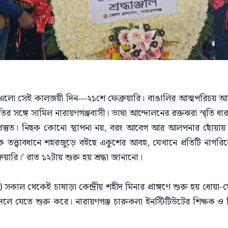
 এলো সেই কালজয়ী দিন—২১শে ফেব্রুয়ারি। বাঙালির আত্মপরিচয় আর ভ
সঙ্গে সামিল নারায়ণগঞ্জবাসী। ভাষা আন্দোলনের রক্তঝরা স্মৃতি ধারণ
িতে প্রস্তুত। নিছক কোনো স্থাপনা নয়, বরং আবেগ আর আলপনার ছোঁ
ক তত্ত্বাবধানে শহরজুড়ে বইছে একুশের আবহ, যেখানে প্রতিটি নাগরিকে
য়ারি।’ রাত ১২টায় শুরু হয় শ্রদ্ধা জানানো।
 সকাল থেকেই চাষাড়া কেন্দ্রীয় শহীদ মিনার প্রাঙ্গণে শুরু হয় ধোয়া-ম
লে যেতে শুরু করে। নারায়ণগঞ্জ চারুকলা ইনস্টিটিউটের শিক্ষক ও শিক