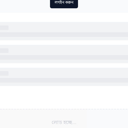
লগইন করুন
লোড হচ্ছে...