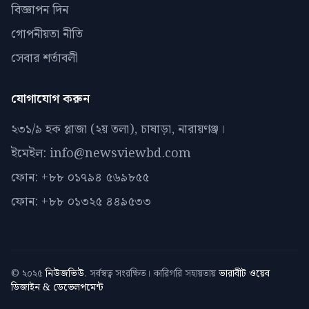
বিজ্ঞাপন দিন
গোপনীয়তা নীতি
সেবার শর্তাবলী
যোগাযোগ করুন
২৩১/৯ হক প্লাজা (২য় তলা), চাষাড়া, নারায়ণঞ্জ।
ইমেইল: info@newsviewbd.com
ফোন: +৮৮ ০১৭৯৪ ৫৬৯৮৫৫
ফোন: +৮৮ ০১৩২৫ ৪৪৯৫৩৩
© ২০২৫
নিউজভিউ
. সর্বস্বত্ব সংরক্ষিত। কারিগরি সহায়তায়
ভারাবীট ওয়েব
ডিজাইন & ডেভেলপমেন্ট