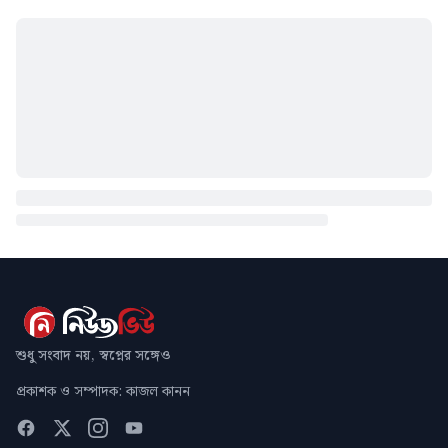
শুধু সংবাদ নয়, স্বপ্নের সঙ্গেও
প্রকাশক ও সম্পাদক: কাজল কানন