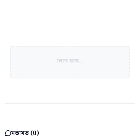
লোড হচ্ছে...
মতামত (
0
)