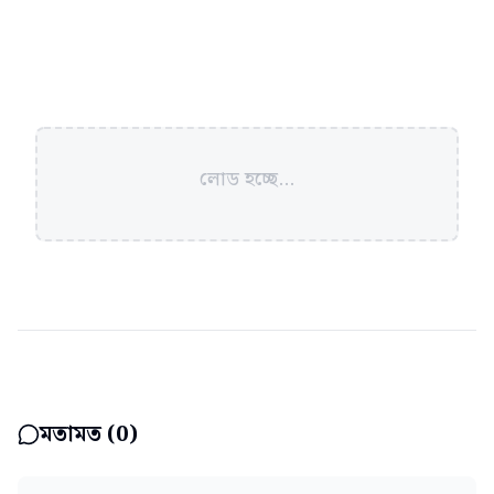
লোড হচ্ছে...
মতামত (
0
)