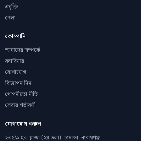
প্রযুক্তি
খেলা
কোম্পানি
আমাদের সম্পর্কে
ক্যারিয়ার
যোগাযোগ
বিজ্ঞাপন দিন
গোপনীয়তা নীতি
সেবার শর্তাবলী
যোগাযোগ করুন
২৩১/৯ হক প্লাজা (২য় তলা), চাষাড়া, নারায়ণঞ্জ।