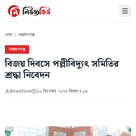
হোম
/
নারায়ণগঞ্জ
নারায়ণগঞ্জ
বিজয় দিবসে পল্লীবিদ্যুৎ সমিতির
শ্রদ্ধা নিবেদন
NewsView
১৬ ডিসেম্বর, ২০২৫ বিকাল ৫:১৯