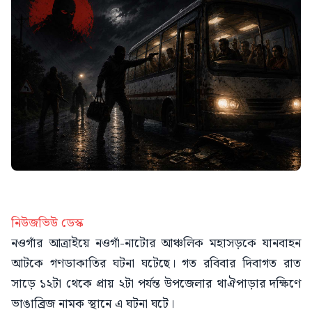
নিউজভিউ ডেস্ক
নওগাঁর আত্রাইয়ে নওগাঁ-নাটোর আঞ্চলিক মহাসড়কে যানবাহন
আটকে গণডাকাতির ঘটনা ঘটেছে। গত রবিবার দিবাগত রাত
সাড়ে ১২টা থেকে প্রায় ২টা পর্যন্ত উপজেলার থাঐপাড়ার দক্ষিণে
ভাঙাব্রিজ নামক স্থানে এ ঘটনা ঘটে।