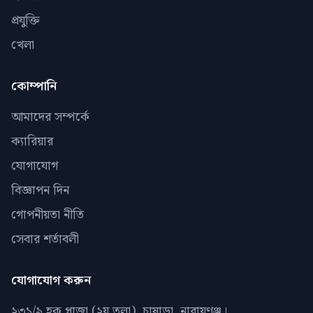
প্রযুক্তি
খেলা
কোম্পানি
আমাদের সম্পর্কে
ক্যারিয়ার
যোগাযোগ
বিজ্ঞাপন দিন
গোপনীয়তা নীতি
সেবার শর্তাবলী
যোগাযোগ করুন
২৩১/৯ হক প্লাজা (২য় তলা), চাষাড়া, নারায়ণঞ্জ।